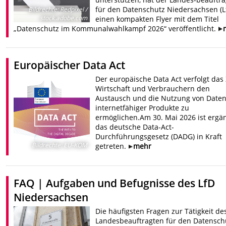
für den Datenschutz Niedersachsen (L
Bildrechte
:
Redpixel /
stock.adobe.com
einen kompakten Flyer mit dem Titel
„Datenschutz im Kommunalwahlkampf 2026“ veröffentlicht.
Europäischer Data Act
Der europäische Data Act verfolgt das Z
Wirtschaft und Verbrauchern den
Austausch und die Nutzung von Date
internetfähiger Produkte zu
ermöglichen.Am 30. Mai 2026 ist erg
das deutsche Data-Act-
Durchführungsgesetz (DADG) in Kraft
Bildrechte
:
EU-KOM
getreten.
mehr
FAQ | Aufgaben und Befugnisse des LfD
Niedersachsen
Die häufigsten Fragen zur Tätigkeit de
Landesbeauftragten für den Datensch