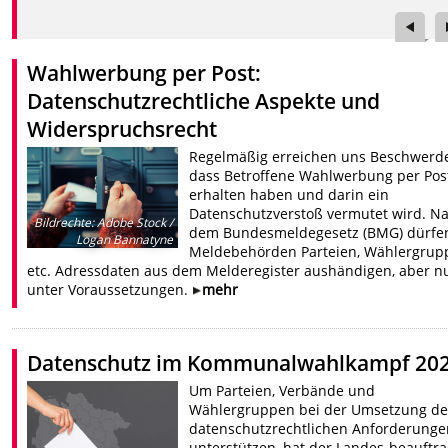
Wahlwerbung per Post:
Datenschutzrechtliche Aspekte und
Widerspruchsrecht
Regelmäßig erreichen uns Beschwerd
dass Betroffene Wahlwerbung per Pos
erhalten haben und darin ein
Datenschutzverstoß vermutet wird. N
Bildrechte
:
Adobe Stock /
dem Bundesmeldegesetz (BMG) dürfe
Logan Bannatyne
Meldebehörden Parteien, Wählergrup
etc. Adressdaten aus dem Melderegister aushändigen, aber n
unter Voraussetzungen.
mehr
Datenschutz im Kommunalwahlkampf 20
Um Parteien, Verbände und
Wählergruppen bei der Umsetzung de
datenschutzrechtlichen Anforderunge
unterstützen, hat der Landes-beauftra