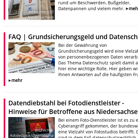
rund um Beschwerden, Bußgelder,
Datenpannen und vielem mehr.
meh
Bildrechte
:
LfD
Niedersachsen
FAQ | Grundsicherungsgeld und Datensch
Bei der Gewährung von
Grundsicherungsgeld wird eine Vielza
von personenbezogenen Daten verarbe
Das Thema Datenschutz spielt damit 
Bildrechte
:
Stockfotos-MG
hier eine wichtige Rolle. Hier geben wi
| stock.adobe.com
Ihnen Antworten auf die häufigsten Fr
mehr
Datendiebstahl bei Fotodienstleister -
Hinweise für Betroffene aus Niedersachs
Bei einem Foto-Dienstleister ist es zu
Cyberangriff gekommen, der bundesw
Bildrechte
:
eine Vielzahl von Fotostudios betrifft. 
AdobeStock|Deemerwha
sind in dem Fall datenschutzrechtlich