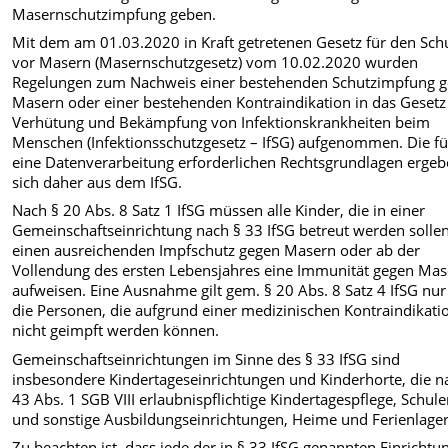
Masernschutzimpfung geben.
Mit dem am 01.03.2020 in Kraft getretenen Gesetz für den Sch
vor Masern (Masernschutzgesetz) vom 10.02.2020 wurden
Regelungen zum Nachweis einer bestehenden Schutzimpfung 
Masern oder einer bestehenden Kontraindikation in das Gesetz
Verhütung und Bekämpfung von Infektionskrankheiten beim
Menschen (Infektionsschutzgesetz – IfSG) aufgenommen. Die fü
eine Datenverarbeitung erforderlichen Rechtsgrundlagen erge
sich daher aus dem IfSG.
Nach § 20 Abs. 8 Satz 1 IfSG müssen alle Kinder, die in einer
Gemeinschaftseinrichtung nach § 33 IfSG betreut werden solle
einen ausreichenden Impfschutz gegen Masern oder ab der
Vollendung des ersten Lebensjahres eine Immunität gegen Ma
aufweisen. Eine Ausnahme gilt gem. § 20 Abs. 8 Satz 4 IfSG nur
die Personen, die aufgrund einer medizinischen Kontraindikati
nicht geimpft werden können.
Gemeinschaftseinrichtungen im Sinne des § 33 IfSG sind
insbesondere Kindertageseinrichtungen und Kinderhorte, die n
43 Abs. 1 SGB VIII erlaubnispflichtige Kindertagespflege, Schul
und sonstige Ausbildungseinrichtungen, Heime und Ferienlager
Zu beachten ist, dass jede der in § 33 IfSG genannten Einrichtu