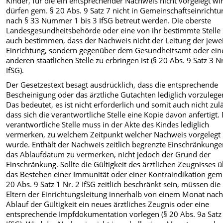
Kinder, für die ein entsprechender Nachweis nicht vorgelegt wi
dürfen gem. § 20 Abs. 9 Satz 7 nicht in Gemeinschaftseinricht
nach § 33 Nummer 1 bis 3 IfSG betreut werden. Die oberste
Landesgesundheitsbehörde oder eine von ihr bestimmte Stelle
auch bestimmen, dass der Nachweis nicht der Leitung der jewei
Einrichtung, sondern gegenüber dem Gesundheitsamt oder ein
anderen staatlichen Stelle zu erbringen ist (§ 20 Abs. 9 Satz 3 Nr
IfSG).
Der Gesetzestext besagt ausdrücklich, dass die entsprechende
Bescheinigung oder das ärztliche Gutachten lediglich vorzulegen
Das bedeutet, es ist nicht erforderlich und somit auch nicht zulä
dass sich die verantwortliche Stelle eine Kopie davon anfertigt.
verantwortliche Stelle muss in der Akte des Kindes lediglich
vermerken, zu welchem Zeitpunkt welcher Nachweis vorgelegt
wurde. Enthält der Nachweis zeitlich begrenzte Einschränkungen
das Ablaufdatum zu vermerken, nicht jedoch der Grund der
Einschränkung. Sollte die Gültigkeit des ärztlichen Zeugnisses 
das Bestehen einer Immunität oder einer Kontraindikation gem
20 Abs. 9 Satz 1 Nr. 2 IfSG zeitlich beschränkt sein, müssen die
Eltern der Einrichtungsleitung innerhalb von einem Monat nac
Ablauf der Gültigkeit ein neues ärztliches Zeugnis oder eine
entsprechende Impfdokumentation vorlegen (§ 20 Abs. 9a Satz