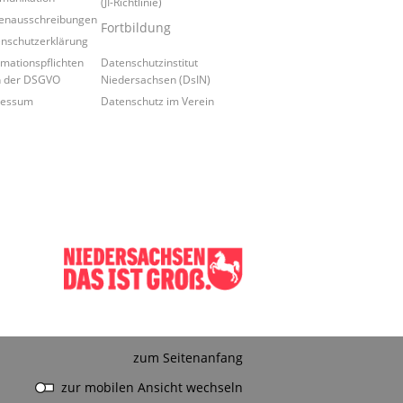
(JI-Richtlinie)
lenausschreibungen
Fortbildung
nschutzerklärung
rmationspflichten
Datenschutzinstitut
h der DSGVO
Niedersachsen (DsIN)
ressum
Datenschutz im Verein
zum Seitenanfang
zur mobilen Ansicht wechseln