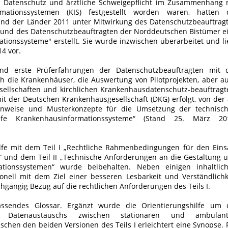
en Datenschutz und ärztliche Schweigepflicht im Zusammenhang 
ationssystemen (KIS) festgestellt worden waren, hatten 
nd der Länder 2011 unter Mitwirkung des Datenschutzbeauftrag
 und des Datenschutzbeauftragten der Norddeutschen Bistümer e
tionssysteme" erstellt. Sie wurde inzwischen überarbeitet und li
14 vor.
ind erste Prüferfahrungen der Datenschutzbeauftragten mit 
h die Krankenhäuser, die Auswertung von Pilotprojekten, aber a
llschaften und kirchlichen Krankenhausdatenschutz-beauftragt
it der Deutschen Krankenhausgesellschaft (DKG) erfolgt, von der 
Hinweise und Musterkonzepte für die Umsetzung der technisc
lfe Krankenhausinformationssysteme“ (Stand 25. März 20
lfe mit dem Teil I „Rechtliche Rahmenbedingungen für den Eins
 und dem Teil II „Technische Anforderungen an die Gestaltung 
tionssystemen“ wurde beibehalten. Neben einigen inhaltlic
nell mit dem Ziel einer besseren Lesbarkeit und Verständlichk
chgängig Bezug auf die rechtlichen Anforderungen des Teils I.
assendes Glossar. Ergänzt wurde die Orientierungshilfe um 
en Datenaustauschs zwischen stationären und ambulan
schen den beiden Versionen des Teils I erleichtert eine Synopse. 