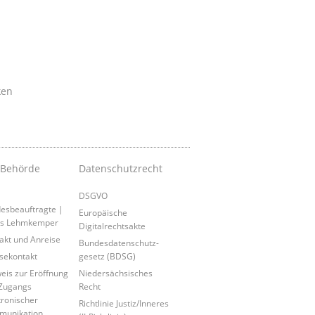
ken
 Behörde
Datenschutzrecht
DSGVO
esbeauftragte |
Europäische
is Lehmkemper
Digitalrechtsakte
akt und Anreise
Bundesdatenschutz-
sekontakt
gesetz (BDSG)
eis zur Eröffnung
Niedersächsisches
Zugangs
Recht
tronischer
Richtlinie Justiz/Inneres
munikation