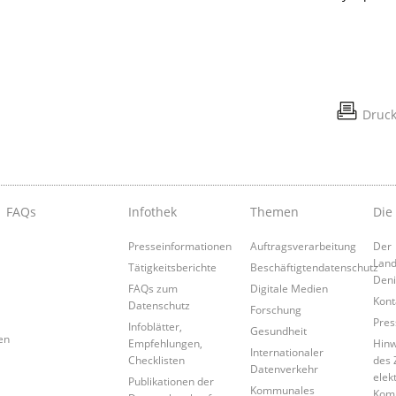
Druc
FAQs
Infothek
Themen
Die
Presseinformationen
Auftragsverarbeitung
Der
Land
Tätigkeitsberichte
Beschäftigtendatenschutz
Den
FAQs zum
Digitale Medien
Kont
Datenschutz
Forschung
Pres
Infoblätter,
Gesundheit
en
Empfehlungen,
Hinw
Internationaler
Checklisten
des 
Datenverkehr
elek
Publikationen der
Kommunales
Kom