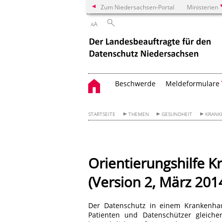
Zum Niedersachsen-Portal
Ministerien
A
A
Beschwerde
Meldeformulare
STARTSEITE
THEMEN
GESUNDHEIT
KRANK
Orientierungshilfe 
(Version 2, März 201
Der Datenschutz in einem Krankenha
Patienten und Datenschützer gleiche