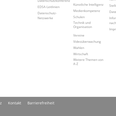
Datenschutzkonferenz
Künstliche Intelligenz
Stel
EDSA-Leitlinien
Medienkompetenz
Date
Datenschutz-
Schulen
Netzwerke
Info
Technik und
nac
Organisation
Imp
Vereine
Videoüberwachung
Wahlen
Wirtschaft
Weitere Themen von
A-Z
z
Kontakt
Barrierefreiheit