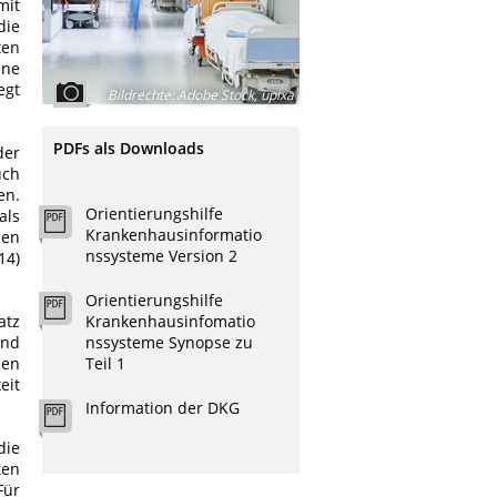
mit
die
ten
ine
egt
Bildrechte
:
Adobe Stock, upixa
PDFs als Downloads
der
uch
en.
Orientierungshilfe
als
Krankenhausinformatio
hen
nssysteme Version 2
14)
Orientierungshilfe
atz
Krankenhausinfomatio
und
nssysteme Synopse zu
hen
Teil 1
eit
Information der DKG
die
ten
Für