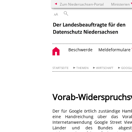
Zum Niedersachsen-Portal
Ministerien
A
A
Beschwerde
Meldeformulare
STARTSEITE
THEMEN
WIRTSCHAFT
GOOGLE
Vorab-Widerspruchsv
Der für Google örtlich zuständige Ham
eine Handreichung über das Vora
Internetanwendung Google Street Vie
Länder und des Bundes abgesti