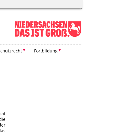
chutzrecht
Fortbildung
hat
die
der
as