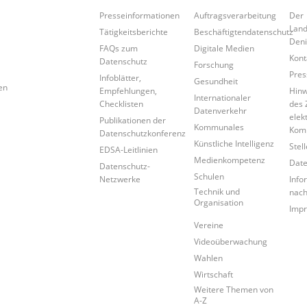
Presseinformationen
Auftragsverarbeitung
Der
Land
Tätigkeitsberichte
Beschäftigtendatenschutz
Den
FAQs zum
Digitale Medien
Kont
Datenschutz
Forschung
Pres
Infoblätter,
Gesundheit
en
Empfehlungen,
Hinw
Internationaler
Checklisten
des 
Datenverkehr
elek
Publikationen der
Kommunales
Kom
Datenschutzkonferenz
Künstliche Intelligenz
Stel
EDSA-Leitlinien
Medienkompetenz
Date
Datenschutz-
Schulen
Netzwerke
Info
Technik und
nac
Organisation
Imp
Vereine
Videoüberwachung
Wahlen
Wirtschaft
Weitere Themen von
A-Z