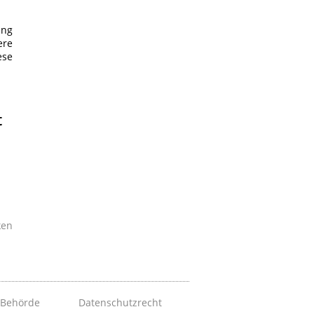
ung
ere
ese
t
ken
 Behörde
Datenschutzrecht