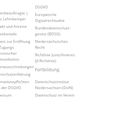
DSGVO
esbeauftragte |
Europäische
is Lehmkemper
Digitalrechtsakte
akt und Anreise
Bundesdatenschutz-
sekontakt
gesetz (BDSG)
eis zur Eröffnung
Niedersächsisches
Zugangs
Recht
tronischer
Richtlinie Justiz/Inneres
munikation
(JI-Richtlinie)
lenausschreibungen
Fortbildung
nschutzerklärung
rmationspflichten
Datenschutzinstitut
h der DSGVO
Niedersachsen (DsIN)
ressum
Datenschutz im Verein