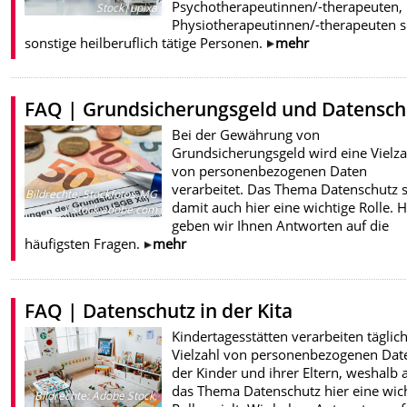
Psychotherapeutinnen/-therapeuten,
Stock|upixa
Physiotherapeutinnen/-therapeuten 
sonstige heilberuflich tätige Personen.
mehr
FAQ | Grundsicherungsgeld und Datensch
Bei der Gewährung von
Grundsicherungsgeld wird eine Vielza
von personenbezogenen Daten
verarbeitet. Das Thema Datenschutz s
Bildrechte
:
Stockfotos-MG
damit auch hier eine wichtige Rolle. H
| stock.adobe.com
geben wir Ihnen Antworten auf die
häufigsten Fragen.
mehr
FAQ | Datenschutz in der Kita
Kindertagesstätten verarbeiten täglic
Vielzahl von personenbezogenen Dat
der Kinder und ihrer Eltern, weshalb 
das Thema Datenschutz hier eine wic
Bildrechte
:
Adobe Stock,