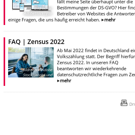
fällt meine Seite überhaupt unter die
Bestimmungen der DS-GVO? Hier fin
Bildrechte
:
Betreiber von Websites die Antworte
AdobeStock|goir
einige Fragen, die uns häufig erreicht haben.
mehr
FAQ | Zensus 2022
Ab Mai 2022 findet in Deutschland e
Volkszählung statt. Der Begriff hierfür
Zensus 2022. In unseren FAQ
beantworten wir wiederkehrende
Bildrechte
:
Adobe
datenschutzrechtliche Fragen zum Ze
Stock|Jacob Lund
mehr
Dr