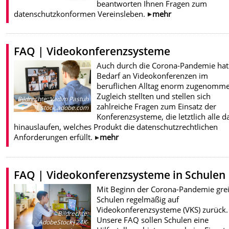
beantworten Ihnen Fragen zum
datenschutzkonformen Vereinsleben.
mehr
FAQ | Videokonferenzsysteme
Auch durch die Corona-Pandemie hat
Bedarf an Videokonferenzen im
beruflichen Alltag enorm zugenomm
Zugleich stellten und stellen sich
Bildrechte
:
Vadim Pastuh
zahlreiche Fragen zum Einsatz der
| stock.adobe.com
Konferenzsysteme, die letztlich alle d
hinauslaufen, welches Produkt die datenschutzrechtlichen
Anforderungen erfüllt.
mehr
FAQ | Videokonferenzsysteme in Schulen
Mit Beginn der Corona-Pandemie gre
Schulen regelmäßig auf
Videokonferenzsysteme (VKS) zurück.
Bildrechte
:
Unsere FAQ sollen Schulen eine
AdobeStock|24K-