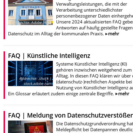
Verwaltungsleistungen, die mit der
Verarbeitung unterschiedlichster
personenbezogener Daten einhergeh
Unsere 2024 aktualisierten FAQ geb
Bildrechte
:
Adobe Stock
Antworten auf häufig gestellte Frage
Datenschutz im Alltag der kommunalen Praxis.
mehr
FAQ | Künstliche Intelligenz
Systeme Künstlicher Intelligenz (KI)
gehören inzwischen weitgehend zum
Alltag. In diesen FAQ klären wir über 
Bildrechte
:
.shock |
(datenschutz-)rechtlichen Aspekte bei
stock.adobe.com
Nutzung von Künstlicher Intelligenz a
Ein Glossar erläutert zudem einige zentrale Begriffe.
mehr
FAQ | Meldung von Datenschutzverstöße
Die Datenschutzgrundverordnung hat
Meldepflicht bei Datenpannen deutli