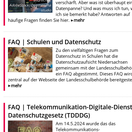
Bildrechte
:
verschärft. Aber was ist überhaupt ei
AdobeStock|Deemerwha
Datenpanne? Und was muss ich tun,
studio
ich sie bemerkt habe? Antworten auf
häufige Fragen finden Sie hier.
mehr
FAQ | Schulen und Datenschutz
Zu den vielfältigen Fragen zum
Datenschutz in Schulen hat die
Datenschutzaufsicht Niedersachsen
Bildrechte
:
Adobe Stock,
gemeinsam mit der Landesschulbehö
Gorodenkoff
ein FAQ abgestimmt. Dieses FAQ wir
zentral auf der Webseite der Landesschulbehörde bereitgestel
mehr
FAQ | Telekommunikation-Digitale-Dienst
Datenschutzgesetz (TDDDG)
Am 14.5.2024 wurde das das
Telekommunikations-