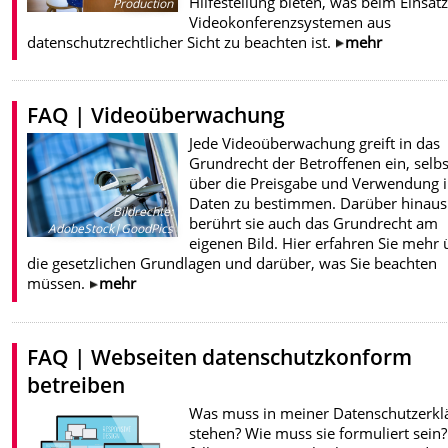
Hilfestellung bieten, was beim Einsat
Production
Videokonferenzsystemen aus
datenschutzrechtlicher Sicht zu beachten ist.
mehr
FAQ | Videoüberwachung
Jede Videoüberwachung greift in das
Grundrecht der Betroffenen ein, selbs
über die Preisgabe und Verwendung i
Daten zu bestimmen. Darüber hinaus
Bildrechte
:
berührt sie auch das Grundrecht am
AdobeStock|GoodPics
eigenen Bild. Hier erfahren Sie mehr 
die gesetzlichen Grundlagen und darüber, was Sie beachten
müssen.
mehr
FAQ | Webseiten datenschutzkonform
betreiben
Was muss in meiner Datenschutzerkl
stehen? Wie muss sie formuliert sein