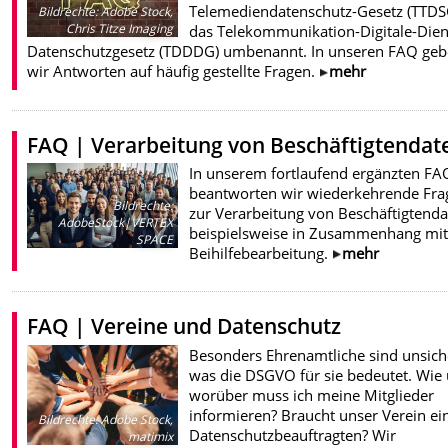
Telemediendatenschutz-Gesetz (TTDS
Bildrechte
:
Adobe Stock,
Chris Titze Imaging
das Telekommunikation-Digitale-Dien
Datenschutzgesetz (TDDDG) umbenannt. In unseren FAQ ge
wir Antworten auf häufig gestellte Fragen.
mehr
FAQ | Verarbeitung von Beschäftigtendat
In unserem fortlaufend ergänzten FA
beantworten wir wiederkehrende Fra
Bildrechte
:
zur Verarbeitung von Beschäftigtenda
AdobeStock|VERTEX
beispielsweise in Zusammenhang mit
SPACE
Beihilfebearbeitung.
mehr
FAQ | Vereine und Datenschutz
Besonders Ehrenamtliche sind unsich
was die DSGVO für sie bedeutet. Wie
worüber muss ich meine Mitglieder
informieren? Braucht unser Verein ei
Bildrechte
:
Adobe Stock,
Datenschutzbeauftragten? Wir
matimix