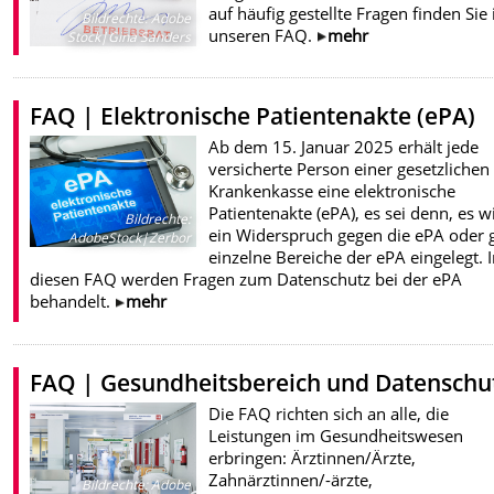
auf häufig gestellte Fragen finden Sie 
Bildrechte
:
Adobe
unseren FAQ.
mehr
Stock|Gina Sanders
FAQ | Elektronische Patientenakte (ePA)
Ab dem 15. Januar 2025 erhält jede
versicherte Person einer gesetzlichen
Krankenkasse eine elektronische
Patientenakte (ePA), es sei denn, es w
Bildrechte
:
ein Widerspruch gegen die ePA oder 
AdobeStock|Zerbor
einzelne Bereiche der ePA eingelegt. 
diesen FAQ werden Fragen zum Datenschutz bei der ePA
behandelt.
mehr
FAQ | Gesundheitsbereich und Datenschu
Die FAQ richten sich an alle, die
Leistungen im Gesundheitswesen
erbringen: Ärztinnen/Ärzte,
Zahnärztinnen/-ärzte,
Bildrechte
:
Adobe