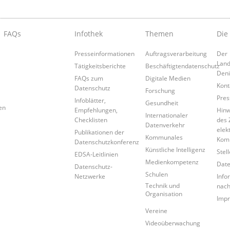
FAQs
Infothek
Themen
Die
Presseinformationen
Auftragsverarbeitung
Der
Land
Tätigkeitsberichte
Beschäftigtendatenschutz
Den
FAQs zum
Digitale Medien
Kont
Datenschutz
Forschung
Pres
Infoblätter,
Gesundheit
en
Empfehlungen,
Hinw
Internationaler
Checklisten
des 
Datenverkehr
elek
Publikationen der
Kommunales
Kom
Datenschutzkonferenz
Künstliche Intelligenz
Stel
EDSA-Leitlinien
Medienkompetenz
Date
Datenschutz-
Schulen
Netzwerke
Info
Technik und
nac
Organisation
Imp
Vereine
Videoüberwachung