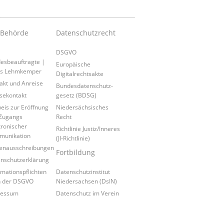
 Behörde
Datenschutzrecht
DSGVO
esbeauftragte |
Europäische
is Lehmkemper
Digitalrechtsakte
akt und Anreise
Bundesdatenschutz-
sekontakt
gesetz (BDSG)
eis zur Eröffnung
Niedersächsisches
Zugangs
Recht
tronischer
Richtlinie Justiz/Inneres
munikation
(JI-Richtlinie)
lenausschreibungen
Fortbildung
nschutzerklärung
rmationspflichten
Datenschutzinstitut
h der DSGVO
Niedersachsen (DsIN)
ressum
Datenschutz im Verein