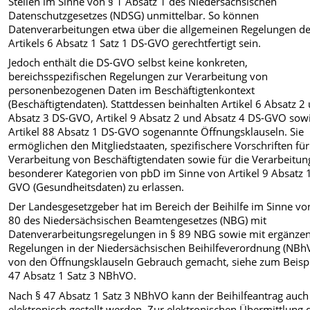
Stellen im Sinne von § 1 Absatz 1 des Niedersächsischen
Datenschutzgesetzes (NDSG) unmittelbar. So können
Datenverarbeitungen etwa über die allgemeinen Regelungen d
Artikels 6 Absatz 1 Satz 1 DS-GVO gerechtfertigt sein.
Jedoch enthält die DS-GVO selbst keine konkreten,
bereichsspezifischen Regelungen zur Verarbeitung von
personenbezogenen Daten im Beschäftigtenkontext
(Beschäftigtendaten). Stattdessen beinhalten Artikel 6 Absatz 2
Absatz 3 DS-GVO, Artikel 9 Absatz 2 und Absatz 4 DS-GVO sow
Artikel 88 Absatz 1 DS-GVO sogenannte Öffnungsklauseln. Sie
ermöglichen den Mitgliedstaaten, spezifischere Vorschriften für
Verarbeitung von Beschäftigtendaten sowie für die Verarbeitun
besonderer Kategorien von pbD im Sinne von Artikel 9 Absatz 
GVO (Gesundheitsdaten) zu erlassen.
Der Landesgesetzgeber hat im Bereich der Beihilfe im Sinne vo
80 des Niedersächsischen Beamtengesetzes (NBG) mit
Datenverarbeitungsregelungen in § 89 NBG sowie mit ergänze
Regelungen in der Niedersächsischen Beihilfeverordnung (NBh
von den Öffnungsklauseln Gebrauch gemacht, siehe zum Beispi
47 Absatz 1 Satz 3 NBhVO.
Nach § 47 Absatz 1 Satz 3 NBhVO kann der Beihilfeantrag auch
elektronisch gestellt werden. Zur elektronischen Übermittlung 