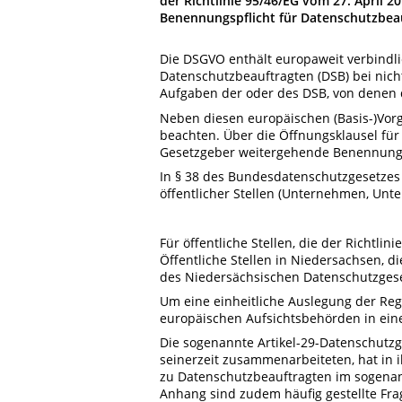
der Richtlinie 95/46/EG vom 27. April 
Benennungspflicht für Datenschutzbeau
Die DSGVO enthält europaweit verbindl
Datenschutzbeauftragten (DSB) bei nicht
Aufgaben der oder des DSB, von denen 
Neben diesen europäischen (Basis-)Vor
beachten. Über die Öffnungsklausel für 
Gesetzgeber weitergehende Benennungsp
In § 38 des Bundesdatenschutzgesetzes 
öffentlicher Stellen (Unternehmen, Unt
Für öffentliche Stellen, die der Richtlin
Öffentliche Stellen in Niedersachsen,
des Niedersächsischen Datenschutzgese
Um eine einheitliche Auslegung der Reg
europäischen Aufsichtsbehörden in ei
Die sogenannte Artikel-29-Datenschutz
seinerzeit zusammenarbeiteten, hat in i
zu Datenschutzbeauftragten im sogenan
Anhang sind zudem häufig gestellte Fra