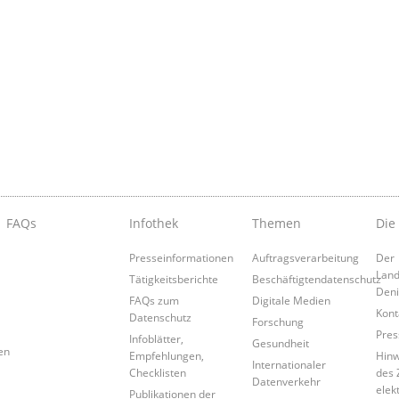
FAQs
Infothek
Themen
Die
Presseinformationen
Auftragsverarbeitung
Der
Land
Tätigkeitsberichte
Beschäftigtendatenschutz
Den
FAQs zum
Digitale Medien
Kont
Datenschutz
Forschung
Pres
Infoblätter,
Gesundheit
en
Empfehlungen,
Hinw
Internationaler
Checklisten
des 
Datenverkehr
elek
Publikationen der