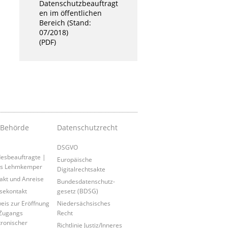
Datenschutzbeauftragt
en im öffentlichen
Bereich (Stand:
07/2018)
(PDF)
 Behörde
Datenschutzrecht
DSGVO
esbeauftragte |
Europäische
is Lehmkemper
Digitalrechtsakte
akt und Anreise
Bundesdatenschutz-
sekontakt
gesetz (BDSG)
eis zur Eröffnung
Niedersächsisches
Zugangs
Recht
tronischer
Richtlinie Justiz/Inneres