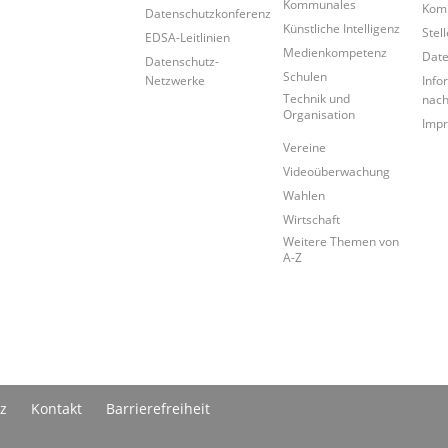
Kommunales
Kom
Datenschutzkonferenz
Künstliche Intelligenz
Stel
EDSA-Leitlinien
Medienkompetenz
Date
Datenschutz-
Schulen
Netzwerke
Info
Technik und
nac
Organisation
Imp
Vereine
Videoüberwachung
Wahlen
Wirtschaft
Weitere Themen von
A-Z
z
Kontakt
Barrierefreiheit