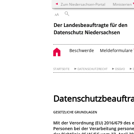
Zum Niedersachsen-Portal
Ministerien
A
A
Beschwerde
Meldeformulare
STARTSEITE
DATENSCHUTZRECHT
DSGVO
Datenschutzbeauftr
GESETZLICHE GRUNDLAGEN
Mit der
Verordnung (EU) 2016/679 des 
Personen bei der Verarbeitung person