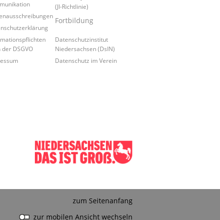
munikation
(JI-Richtlinie)
lenausschreibungen
Fortbildung
nschutzerklärung
rmationspflichten
Datenschutzinstitut
h der DSGVO
Niedersachsen (DsIN)
ressum
Datenschutz im Verein
zum Seitenanfang
zur mobilen Ansicht wechseln