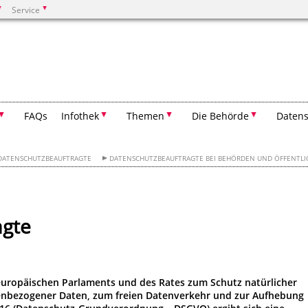
Service
Suchen
FAQs
Infothek
Themen
Die Behörde
Datens
DATENSCHUTZBEAUFTRAGTE
DATENSCHUTZBEAUFTRAGTE BEI BEHÖRDEN UND ÖFFENTLI
agte
europäischen Parlaments und des Rates zum Schutz natürlicher
enbezogener Daten, zum freien Datenverkehr und zur Aufhebung