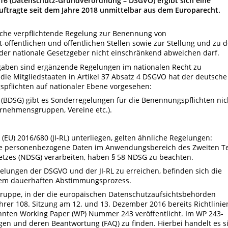
2016 (Datenschutz-Grundverordnung – DSGVO) ergibt sich eine
ftragte seit dem Jahre 2018 unmittelbar aus dem Europarecht.
iche verpflichtende Regelung zur Benennung von
-öffentlichen und öffentlichen Stellen sowie zur Stellung und zu 
der nationale Gesetzgeber nicht einschränkend abweichen darf.
gaben sind ergänzende Regelungen im nationalen Recht zu
die Mitgliedstaaten in Artikel 37 Absatz 4 DSGVO hat der deutsche
flichten auf nationaler Ebene vorgesehen:
(BDSG) gibt es Sonderregelungen für die Benennungspflichten nic
ernehmensgruppen, Vereine etc.).
ie (EU) 2016/680 (JI-RL) unterliegen, gelten ähnliche Regelungen:
 die personenbezogene Daten im Anwendungsbereich des Zweiten Te
tzes (NDSG) verarbeiten, haben § 58 NDSG zu beachten.
elungen der DSGVO und der JI-RL zu erreichen, befinden sich die
nem dauerhaften Abstimmungsprozess.
gruppe, in der die europäischen Datenschutzaufsichtsbehörden
hrer 108. Sitzung am 12. und 13. Dezember 2016 bereits Richtlinie
nten Working Paper (WP) Nummer 243 veröffentlicht. Im WP 243-
gen und deren Beantwortung (FAQ) zu finden. Hierbei handelt es s