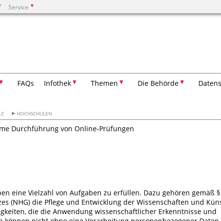
Service
Suchen
FAQs
Infothek
Themen
Die Behörde
Datens
-Z
HOCHSCHULEN
orme Durchführung von Online-Prüfungen
en eine Vielzahl von Aufgaben zu erfüllen. Dazu gehören gemäß §
es (NHG) die Pflege und Entwicklung der Wissenschaften und Kün
tigkeiten, die die Anwendung wissenschaftlicher Erkenntnisse und
n können nicht ohne eine Verarbeitung personenbezogener Daten