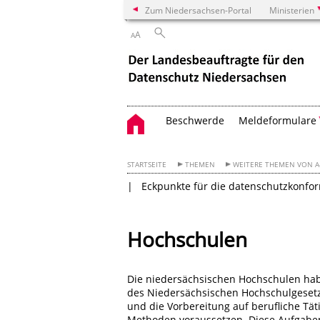
Zum Niedersachsen-Portal
Ministerien
A
A
Beschwerde
Meldeformulare
STARTSEITE
THEMEN
WEITERE THEMEN VON A
Eckpunkte für die datenschutzkonf
Hochschulen
Die niedersächsischen Hochschulen hab
des Niedersächsischen Hochschulgesetz
und die Vorbereitung auf berufliche Tä
Methoden voraussetzen. Diese Aufgabe