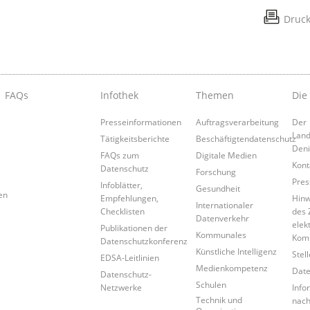
Druc
FAQs
Infothek
Themen
Die
Presseinformationen
Auftragsverarbeitung
Der
Land
Tätigkeitsberichte
Beschäftigtendatenschutz
Den
FAQs zum
Digitale Medien
Kont
Datenschutz
Forschung
Pres
Infoblätter,
Gesundheit
en
Empfehlungen,
Hinw
Internationaler
Checklisten
des 
Datenverkehr
elek
Publikationen der
Kommunales
Kom
Datenschutzkonferenz
Künstliche Intelligenz
Stel
EDSA-Leitlinien
Medienkompetenz
Date
Datenschutz-
Schulen
Netzwerke
Info
Technik und
nac