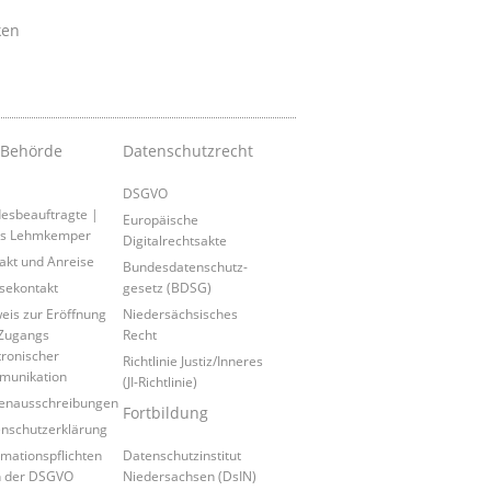
ken
 Behörde
Datenschutzrecht
DSGVO
esbeauftragte |
Europäische
is Lehmkemper
Digitalrechtsakte
akt und Anreise
Bundesdatenschutz-
sekontakt
gesetz (BDSG)
eis zur Eröffnung
Niedersächsisches
Zugangs
Recht
tronischer
Richtlinie Justiz/Inneres
munikation
(JI-Richtlinie)
lenausschreibungen
Fortbildung
nschutzerklärung
rmationspflichten
Datenschutzinstitut
h der DSGVO
Niedersachsen (DsIN)