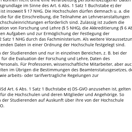
tsgrundlage im Sinne des Art. 6 Abs. 1 Satz 1 Buchstabe e) der
st insoweit § 17 NHG. Die Hochschulen dürfen demnach u. a. die
ie für die Einschreibung, die Teilnahme an Lehrveranstaltungen
schuleinrichtungen erforderlich sind. Zulässig ist zudem die
ation von Forschung und Lehre (§ 5 NHG), die Akkreditierung (§ 6 A
ten Aufgaben und zur Ermöglichung der Festlegung der
. 2 Satz 1 NHG durch das Fachministerium. Als weitere Voraussetzu
itenden Daten in einer Ordnung der Hochschule festgelegt sind.
 der Studierenden und nur in einzelnen Bereichen, z. B. bei der
für die Evaluation der Forschung und Lehre, Daten des
ersonals. Für Professoren, wissenschaftliche Mitarbeiter, aber au
 gelten im Übrigen die Bestimmungen des Beamtenstatusgesetzes, d
e arbeits- oder tarifvertragliche Regelungen zur
Sd Art. 6 Abs. 1 Satz 1 Buchstabe e) DS-GVO anzusehen ist, gelten
für die Hochschulen und deren Mitglieder und Angehörige. So
ch der Studierenden auf Auskunft über ihre von der Hochschule
VO.