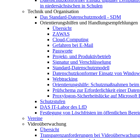
Datenschutzkonformer Einsatz digitaler Lernplatt
in niedersächsischen in Schulen
Technik und Organisation
Das Standard-Datenschutzmodell - SDM
Orientierungshilfen und Handlungsempfehlungen
Übersicht
ZAWAS
Cloud-Computing
Gefahren bei E-Mail
Passworte
Projekt- und Produktivbetrieb
Signatur und Verschlüsselung
Standard-Datenschutzmodell
Datenschutzkonformer Einsatz von Window
Webtracking
Orientierungshilfe: Schutzmaßnahmen beim
Prüfschema zur Erforderlichkeit einer Date
Proxylogon-Sicherheitslücke auf Microsoft
Schutzstufen
DAS IT-Labor des LfD
Festlegung von Löschfristen im öffentlichen Berei
Vereine
Videoüberwachung
Übersicht
Transparenzanforderungen bei Videoüberwachung