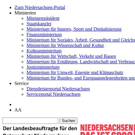
Zum Niedersachsen-Portal
Ministerien
Ministerpräsident
Staatskanzlei
Ministerium für Inneres, Sport und Digitalisierung
Finanzministerium
Ministerium für Soziales, Arbeit, Gesundheit und Gleichs
Ministerium für Wissenschaft und Kultur
Kultusministerium
Ministerium für Wirtschaft, Verkehr und Bauen
Ministerium für Ernährung, Landwirtschaft und Verbrau
Justizministerium
Ministerium für Umwelt, Energie und Klimaschutz
Ministerium für Bundes- und Europaangelegenheiten un
Service
Dienstleisterportal Niedersachsen
Serviceportal Niedersachsen
A
A
Suchen