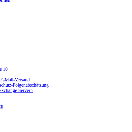
formen
s 10
 E-Mail-Versand
nschutz-Folgenabschätzung
 Exchange Servern
ch