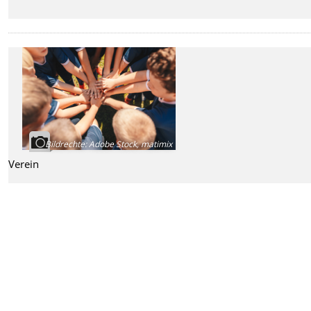
Bildrechte
:
Adobe Stock, matimix
Verein