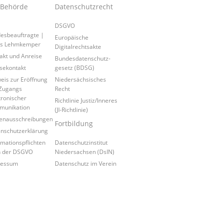
 Behörde
Datenschutzrecht
DSGVO
esbeauftragte |
Europäische
is Lehmkemper
Digitalrechtsakte
akt und Anreise
Bundesdatenschutz-
sekontakt
gesetz (BDSG)
eis zur Eröffnung
Niedersächsisches
Zugangs
Recht
tronischer
Richtlinie Justiz/Inneres
munikation
(JI-Richtlinie)
lenausschreibungen
Fortbildung
nschutzerklärung
rmationspflichten
Datenschutzinstitut
h der DSGVO
Niedersachsen (DsIN)
ressum
Datenschutz im Verein