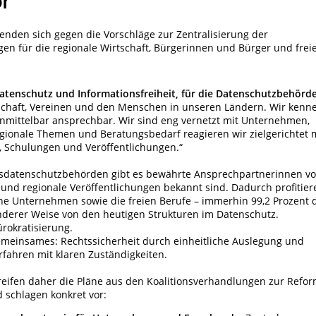
r
nden sich gegen die Vorschläge zur Zentralisierung der
en für die regionale Wirtschaft, Bürgerinnen und Bürger und frei
Datenschutz und Informationsfreiheit, für die Datenschutzbehörd
schaft, Vereinen und den Menschen in unseren Ländern. Wir kenn
nmittelbar ansprechbar. Wir sind eng vernetzt mit Unternehmen,
gionale Themen und Beratungsbedarf reagieren wir zielgerichtet 
n, Schulungen und Veröffentlichungen.“
desdatenschutzbehörden gibt es bewährte Ansprechpartnerinnen vo
 und regionale Veröffentlichungen bekannt sind. Dadurch profitier
he Unternehmen sowie die freien Berufe – immerhin 99,2 Prozent 
derer Weise von den heutigen Strukturen im Datenschutz.
ürokratisierung.
n gemeinsames: Rechtssicherheit durch einheitliche Auslegung und
rfahren mit klaren Zuständigkeiten.
eifen daher die Pläne aus den Koalitionsverhandlungen zur Refo
 schlagen konkret vor: