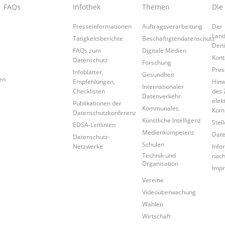
FAQs
Infothek
Themen
Die
Presseinformationen
Auftragsverarbeitung
Der
Land
Tätigkeitsberichte
Beschäftigtendatenschutz
Den
FAQs zum
Digitale Medien
Kont
Datenschutz
Forschung
Pres
Infoblätter,
Gesundheit
en
Empfehlungen,
Hinw
Internationaler
Checklisten
des 
Datenverkehr
elek
Publikationen der
Kommunales
Kom
Datenschutzkonferenz
Künstliche Intelligenz
Stel
EDSA-Leitlinien
Medienkompetenz
Date
Datenschutz-
Schulen
Netzwerke
Info
Technik und
nac
Organisation
Imp
Vereine
Videoüberwachung
Wahlen
Wirtschaft