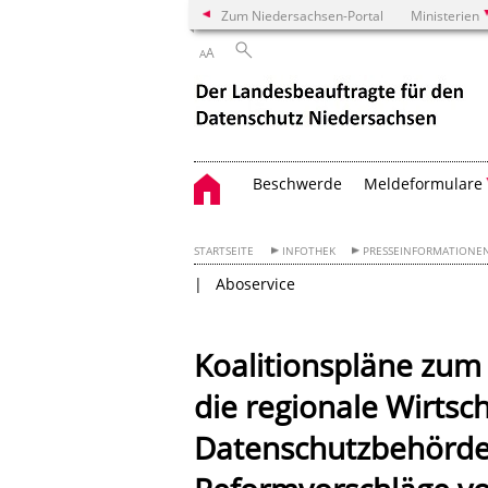
Zum Niedersachsen-Portal
Ministerien
A
A
Beschwerde
Meldeformulare
STARTSEITE
INFOTHEK
PRESSEINFORMATIONE
Aboservice
Koalitionspläne zum 
die regionale Wirtsc
Datenschutzbehörde