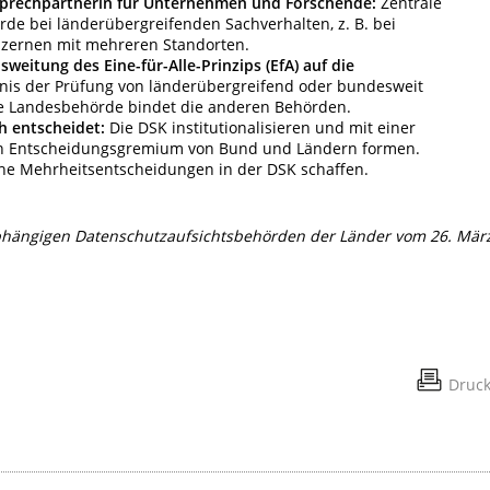
sprechpartnerin für Unternehmen und Forschende:
Zentrale
rde bei länderübergreifenden Sachverhalten, z. B. bei
nzernen mit mehreren Standorten.
sweitung des Eine-für-Alle-Prinzips (EfA) auf die
nis der Prüfung von länderübergreifend oder bundesweit
ne Landesbehörde bindet die anderen Behörden.
ch entscheidet:
Die DSK institutionalisieren und mit einer
n Entscheidungsgremium von Bund und Ländern formen.
che Mehrheitsentscheidungen in der DSK schaffen.
hängigen Datenschutzaufsichtsbehörden der Länder vom 26. Mär
Druc