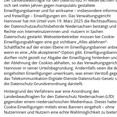
Der Landesbeauftragte für den Datenschutz in Niedersachsen s
sich seit vielen Jahren gegen manipulativ gestaltete
Einwilligungsbanner und für wirksame – insbesondere informi
und freiwillige – Einwilligungen ein. Das Verwaltungsgericht
Hannover hat mit Urteil vom 19. März 2025 die Rechtsauffass
der Datenschutzaufsichtsbehörde Niedersachsen bestätigt und
Rechte von Internetnutzerinnen und -nutzern in Sachen
Datenschutz gestärkt: Webseitenbetreiber müssen bei Cookie-
Einwilligungsabfragen eine gut sichtbare „Alles ablehnen“-
Schaltfläche auf der ersten Ebene im Einwilligungsbanner anbi
wenn es eine „Alle akzeptieren“-Option gibt. Einwilligungsbann
dürften nicht gezielt zur Abgabe der Einwilligung hinlenken un
der Ablehnung der Cookies abhalten, so das Verwaltungsgerich
Hannover in seiner Urteilsbegründung. Andernfalls seien die d
eingeholten Einwilligungen unwirksam, was einen Verstoß geg
das Telekommunikation-Digitale-Dienste-Datenschutz-Gesetz 
die Datenschutz-Grundverordnung darstellt.
Hintergrund des Verfahrens war eine Anordnung des
Landesbeauftragten für den Datenschutz Niedersachsen (LfD)
gegenüber einem niedersächsischen Medienhaus. Dieses hatte
Cookie-Einwilligungen mittels eines Banners eingeholt – ohne
Nutzerinnen und Nutzern eine echte Wahlmöglichkeit zu bieten