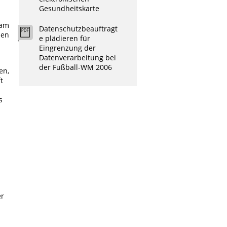
Gesundheitskarte
 am
Datenschutzbeauftragt
den
e plädieren für
Eingrenzung der
Datenverarbeitung bei
der Fußball-WM 2006
en,
t
s
er