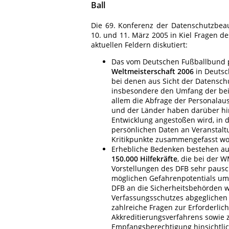
Ball
Die 69. Konferenz der Datenschutzbea
10. und 11. März 2005 in Kiel Fragen d
aktuellen Feldern diskutiert:
Das vom Deutschen Fußballbund p
Weltmeisterschaft 2006
in Deutsc
bei denen aus Sicht der Datensch
insbesondere den Umfang der bei
allem die Abfrage der Personala
und der Länder haben darüber hina
Entwicklung angestoßen wird, in 
persönlichen Daten an Veranstalt
Kritikpunkte zusammengefasst wo
Erhebliche Bedenken bestehen a
150.000 Hilfekräfte
, die bei der W
Vorstellungen des DFB sehr pausc
möglichen Gefahrenpotentials um
DFB an die Sicherheitsbehörden w
Verfassungsschutzes abgeglichen 
zahlreiche Fragen zur Erforderlic
Akkreditierungsverfahrens sowie 
Empfangsberechtigung hinsichtlic