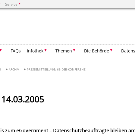
Service
Suchen
FAQs
Infothek
Themen
Die Behörde
Datens
N
ARCHIV
PRESSEMITTEILUNG: 69.DSB-KONFERENZ
 14.03.2005
 bis zum eGovernment –
Datenschutzbeauftragte bleiben a