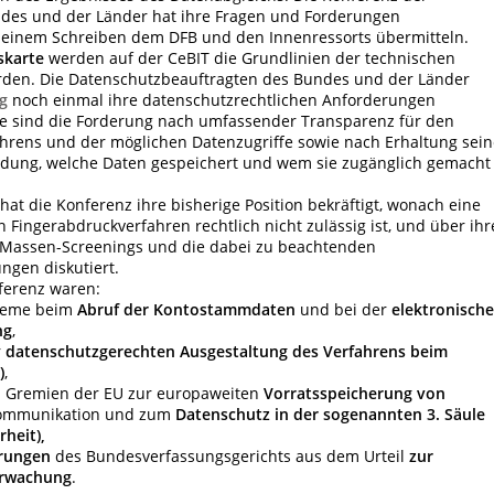
des und der Länder hat ihre Fragen und Forderungen
 einem Schreiben dem DFB und den Innenressorts übermitteln.
skarte
werden auf der CeBIT die Grundlinien der technischen
erden. Die Datenschutzbeauftragten des Bundes und der Länder
g
noch einmal ihre datenschutzrechtlichen Anforderungen
te sind die Forderung nach umfassender Transparenz für den
fahrens und der möglichen Datenzugriffe sowie nach Erhaltung sein
idung, welche Daten gespeichert und wem sie zugänglich gemacht
hat die Konferenz ihre bisherige Position bekräftigt, wonach eine
 Fingerabdruckverfahren rechtlich nicht zulässig ist, und über ihr
A-Massen-Screenings und die dabei zu beachtenden
ngen diskutiert.
ferenz waren:
bleme beim
Abruf der Kontostammdaten
und bei der
elektronisch
ng
,
r
datenschutzgerechten Ausgestaltung
des Verfahrens beim
)
,
n Gremien der EU zur europaweiten
Vorratsspeicherung von
kommunikation und zum
Datenschutz in der sogenannten 3. Säule
rheit),
rungen
des Bundesverfassungsgerichts aus dem Urteil
zur
rwachung
.