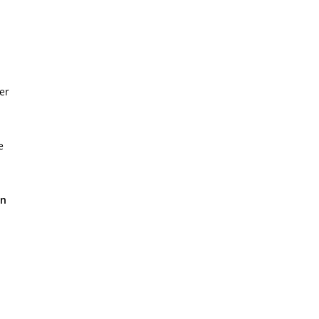
er
e
en