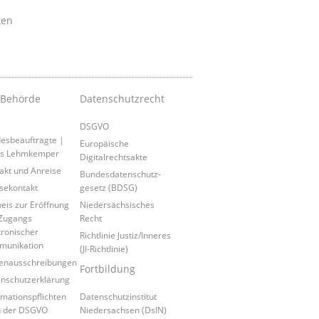
ken
 Behörde
Datenschutzrecht
DSGVO
esbeauftragte |
Europäische
is Lehmkemper
Digitalrechtsakte
akt und Anreise
Bundesdatenschutz-
sekontakt
gesetz (BDSG)
eis zur Eröffnung
Niedersächsisches
Zugangs
Recht
tronischer
Richtlinie Justiz/Inneres
munikation
(JI-Richtlinie)
lenausschreibungen
Fortbildung
nschutzerklärung
rmationspflichten
Datenschutzinstitut
h der DSGVO
Niedersachsen (DsIN)