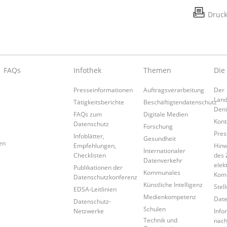
Druc
FAQs
Infothek
Themen
Die
Presseinformationen
Auftragsverarbeitung
Der
Land
Tätigkeitsberichte
Beschäftigtendatenschutz
Den
FAQs zum
Digitale Medien
Kont
Datenschutz
Forschung
Pres
Infoblätter,
Gesundheit
en
Empfehlungen,
Hinw
Internationaler
Checklisten
des 
Datenverkehr
elek
Publikationen der
Kommunales
Kom
Datenschutzkonferenz
Künstliche Intelligenz
Stel
EDSA-Leitlinien
Medienkompetenz
Date
Datenschutz-
Schulen
Netzwerke
Info
Technik und
nac