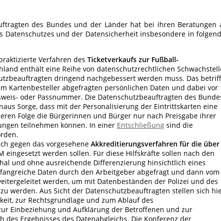
uftragten des Bundes und der Länder hat bei ihren Beratungen
es Datenschutzes und der Datensicherheit insbesondere in folgen
raktizierte Verfahren des
Ticketverkaufs zur Fußball-
hland enthält eine Reihe von datenschutzrechtlichen Schwachstell
utzbeauftragten dringend nachgebessert werden muss. Das betriff
m Kartenbesteller abgefragten persönlichen Daten und dabei vor
usweis- oder Passnummer. Die Datenschutzbeauftragten des Bunde
us Sorge, dass mit der Personalisierung der Eintrittskarten eine
deren Folge die Bürgerinnen und Bürger nur nach Preisgabe ihrer
ungen teilnehmen können. In einer
Entschließung
sind die
rden.
uch gegen das vorgesehene
Akkreditierungsverfahren für die über
M eingesetzt werden sollen. Für diese Hilfskräfte sollen nach den
hal und ohne ausreichende Differenzierung hinsichtlich eines
fangreiche Daten durch den Arbeitgeber abgefragt und dann vom
eitergeleitet werden, um mit Datenbeständen der Polizei und des
zu werden. Aus Sicht der Datenschutzbeauftragten stellen sich hi
hkeit, zur Rechtsgrundlage und zum Ablauf des
zur Einbeziehung und Aufklärung der Betroffenen und zur
h des Ergebnisses des Datenabgleichs. Die Konferenz der