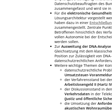
Datenschutzbeauftragten des Bun
zusammengefasst und wird sie in
Für die
elektronische Gesundheit
Lösungsarchitektur vorgestellt w
haben dazu in einer
Entschließun
zusammengestellt. Zentrale Punk
Betroffenen hinsichtlich des Ver
vollen Autonomie bei der Entsche
werden sollen.
Zur
Ausweitung der DNA-Analyse
Gleichsetzung mit dem klassischen
Position zur Zulässigkeit von DN
datenschutzrechtlichen Anforderu
Weitere wichtige Themen der Kon
datenschutzrechtliche Pro
Umsatzsteuer-Voranmeldu
der Verfahrensstand bei de
Arbeitslosengeld II (Hartz IV
der Diskussionsstand in de
Verkehrsdaten
in der Tele
(Justiz und öffentliche Siche
die Umsetzung der
Anforde
akustischen Wohnraumübe