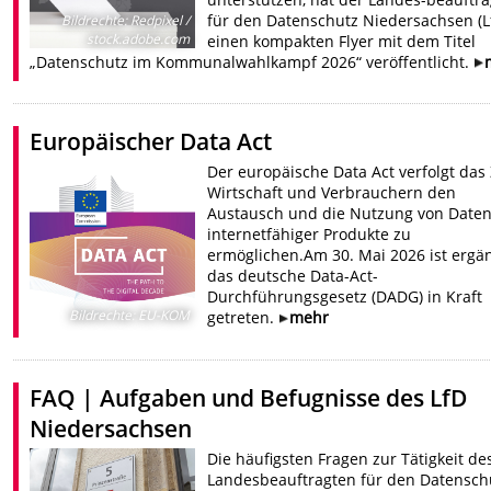
für den Datenschutz Niedersachsen (L
Bildrechte
:
Redpixel /
stock.adobe.com
einen kompakten Flyer mit dem Titel
„Datenschutz im Kommunalwahlkampf 2026“ veröffentlicht.
Europäischer Data Act
Der europäische Data Act verfolgt das Z
Wirtschaft und Verbrauchern den
Austausch und die Nutzung von Date
internetfähiger Produkte zu
ermöglichen.Am 30. Mai 2026 ist erg
das deutsche Data-Act-
Durchführungsgesetz (DADG) in Kraft
Bildrechte
:
EU-KOM
getreten.
mehr
FAQ | Aufgaben und Befugnisse des LfD
Niedersachsen
Die häufigsten Fragen zur Tätigkeit de
Landesbeauftragten für den Datensch