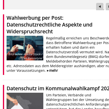
Wahlwerbung per Post:
Datenschutzrechtliche Aspekte und
Widerspruchsrecht
Regelmäßig erreichen uns Beschwerd
dass Betroffene Wahlwerbung per Pos
erhalten haben und darin ein
Datenschutzverstoß vermutet wird. N
Bildrechte
:
Adobe Stock /
dem Bundesmeldegesetz (BMG) dürfe
Logan Bannatyne
Meldebehörden Parteien, Wählergrup
etc. Adressdaten aus dem Melderegister aushändigen, aber n
unter Voraussetzungen.
mehr
Datenschutz im Kommunalwahlkampf 20
Um Parteien, Verbände und
Wählergruppen bei der Umsetzung de
datenschutzrechtlichen Anforderunge
unterstützen, hat der Landes-beauftra