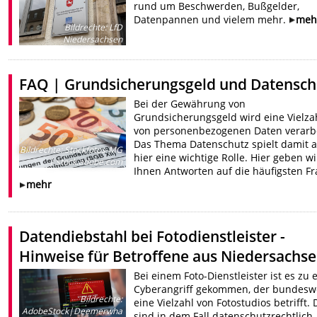
rund um Beschwerden, Bußgelder,
Datenpannen und vielem mehr.
meh
Bildrechte
:
LfD
Niedersachsen
FAQ | Grundsicherungsgeld und Datensch
Bei der Gewährung von
Grundsicherungsgeld wird eine Vielza
von personenbezogenen Daten verarbe
Das Thema Datenschutz spielt damit 
Bildrechte
:
Stockfotos-MG
hier eine wichtige Rolle. Hier geben wi
| stock.adobe.com
Ihnen Antworten auf die häufigsten Fr
mehr
Datendiebstahl bei Fotodienstleister -
Hinweise für Betroffene aus Niedersachs
Bei einem Foto-Dienstleister ist es zu
Cyberangriff gekommen, der bundesw
Bildrechte
:
eine Vielzahl von Fotostudios betrifft. 
AdobeStock|Deemerwha
sind in dem Fall datenschutzrechtlich