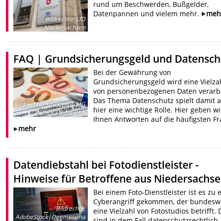
rund um Beschwerden, Bußgelder,
Datenpannen und vielem mehr.
meh
Bildrechte
:
LfD
Niedersachsen
FAQ | Grundsicherungsgeld und Datensch
Bei der Gewährung von
Grundsicherungsgeld wird eine Vielza
von personenbezogenen Daten verarbe
Das Thema Datenschutz spielt damit 
Bildrechte
:
Stockfotos-MG
hier eine wichtige Rolle. Hier geben wi
| stock.adobe.com
Ihnen Antworten auf die häufigsten Fr
mehr
Datendiebstahl bei Fotodienstleister -
Hinweise für Betroffene aus Niedersachs
Bei einem Foto-Dienstleister ist es zu
Cyberangriff gekommen, der bundesw
Bildrechte
:
eine Vielzahl von Fotostudios betrifft. 
AdobeStock|Deemerwha
sind in dem Fall datenschutzrechtlich