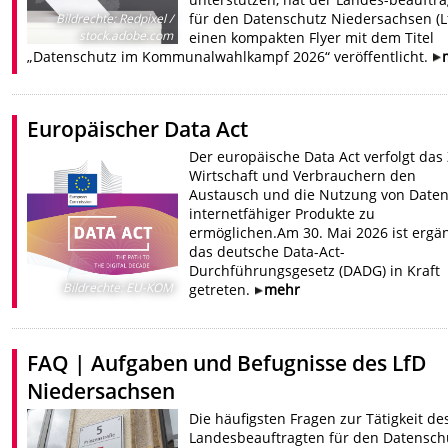
für den Datenschutz Niedersachsen (L
Bildrechte
:
Redpixel /
stock.adobe.com
einen kompakten Flyer mit dem Titel
„Datenschutz im Kommunalwahlkampf 2026“ veröffentlicht.
Europäischer Data Act
Der europäische Data Act verfolgt das Z
Wirtschaft und Verbrauchern den
Austausch und die Nutzung von Date
internetfähiger Produkte zu
ermöglichen.Am 30. Mai 2026 ist erg
das deutsche Data-Act-
Durchführungsgesetz (DADG) in Kraft
Bildrechte
:
EU-KOM
getreten.
mehr
FAQ | Aufgaben und Befugnisse des LfD
Niedersachsen
Die häufigsten Fragen zur Tätigkeit de
Landesbeauftragten für den Datensch