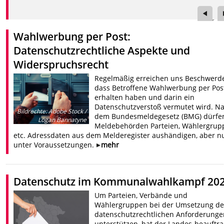
Wahlwerbung per Post:
Datenschutzrechtliche Aspekte und
Widerspruchsrecht
Regelmäßig erreichen uns Beschwerd
dass Betroffene Wahlwerbung per Pos
erhalten haben und darin ein
Datenschutzverstoß vermutet wird. N
Bildrechte
:
Adobe Stock /
dem Bundesmeldegesetz (BMG) dürfe
Logan Bannatyne
Meldebehörden Parteien, Wählergrup
etc. Adressdaten aus dem Melderegister aushändigen, aber n
unter Voraussetzungen.
mehr
Datenschutz im Kommunalwahlkampf 20
Um Parteien, Verbände und
Wählergruppen bei der Umsetzung de
datenschutzrechtlichen Anforderunge
unterstützen, hat der Landes-beauftra