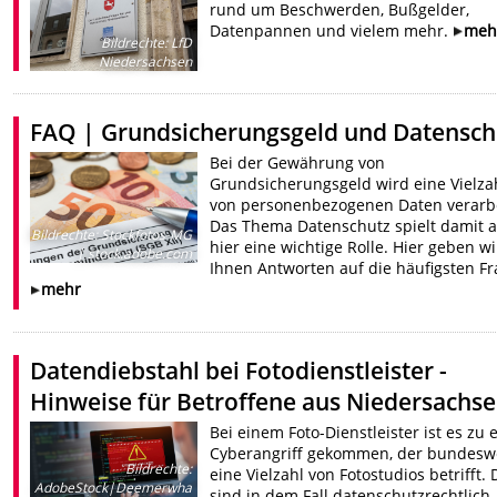
rund um Beschwerden, Bußgelder,
Datenpannen und vielem mehr.
meh
Bildrechte
:
LfD
Niedersachsen
FAQ | Grundsicherungsgeld und Datensch
Bei der Gewährung von
Grundsicherungsgeld wird eine Vielza
von personenbezogenen Daten verarbe
Das Thema Datenschutz spielt damit 
Bildrechte
:
Stockfotos-MG
hier eine wichtige Rolle. Hier geben wi
| stock.adobe.com
Ihnen Antworten auf die häufigsten Fr
mehr
Datendiebstahl bei Fotodienstleister -
Hinweise für Betroffene aus Niedersachs
Bei einem Foto-Dienstleister ist es zu
Cyberangriff gekommen, der bundesw
Bildrechte
:
eine Vielzahl von Fotostudios betrifft. 
AdobeStock|Deemerwha
sind in dem Fall datenschutzrechtlich