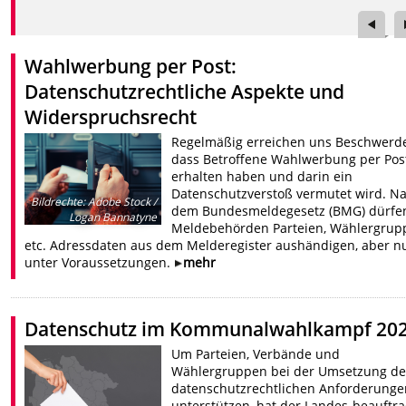
Wahlwerbung per Post:
Datenschutzrechtliche Aspekte und
Widerspruchsrecht
Regelmäßig erreichen uns Beschwerd
dass Betroffene Wahlwerbung per Pos
erhalten haben und darin ein
Datenschutzverstoß vermutet wird. N
Bildrechte
:
Adobe Stock /
dem Bundesmeldegesetz (BMG) dürfe
Logan Bannatyne
Meldebehörden Parteien, Wählergrup
etc. Adressdaten aus dem Melderegister aushändigen, aber n
unter Voraussetzungen.
mehr
Datenschutz im Kommunalwahlkampf 20
Um Parteien, Verbände und
Wählergruppen bei der Umsetzung de
datenschutzrechtlichen Anforderunge
unterstützen, hat der Landes-beauftra