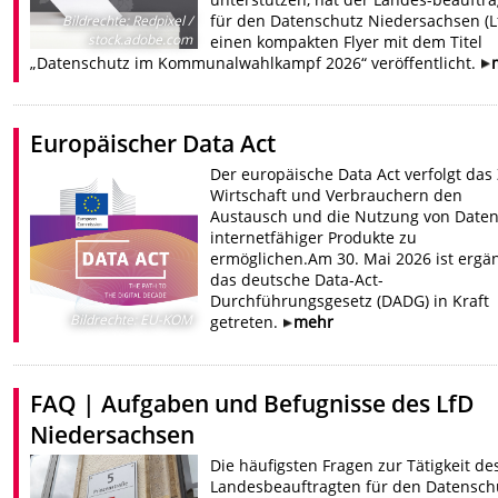
für den Datenschutz Niedersachsen (L
Bildrechte
:
Redpixel /
stock.adobe.com
einen kompakten Flyer mit dem Titel
„Datenschutz im Kommunalwahlkampf 2026“ veröffentlicht.
Europäischer Data Act
Der europäische Data Act verfolgt das Z
Wirtschaft und Verbrauchern den
Austausch und die Nutzung von Date
internetfähiger Produkte zu
ermöglichen.Am 30. Mai 2026 ist erg
das deutsche Data-Act-
Durchführungsgesetz (DADG) in Kraft
Bildrechte
:
EU-KOM
getreten.
mehr
FAQ | Aufgaben und Befugnisse des LfD
Niedersachsen
Die häufigsten Fragen zur Tätigkeit de
Landesbeauftragten für den Datensch