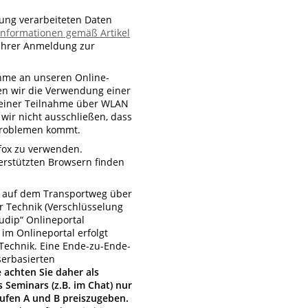
lung verarbeiteten Daten
Informationen gemäß Artikel
 Ihrer Anmeldung zur
ahme an unseren Online-
en wir die Verwendung einer
i einer Teilnahme über WLAN
ir nicht ausschließen, dass
problemen kommt.
fox zu verwenden.
erstützten Browsern finden
 auf dem Transportweg über
r Technik (Verschlüsselung
dudip“ Onlineportal
im Onlineportal erfolgt
 Technik. Eine Ende-zu-Ende-
serbasierten
e achten Sie daher als
Seminars (z.B. im Chat) nur
ufen A und B preiszugeben.