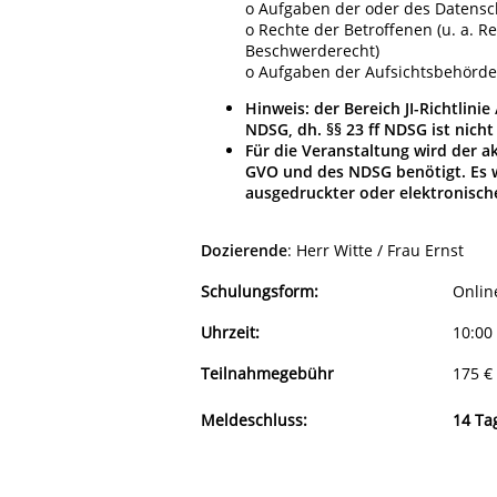
o Aufgaben der oder des Datensc
o Rechte der Betroffenen (u. a. R
Beschwerderecht)
o Aufgaben der Aufsichtsbehörden
Hinweis: der Bereich JI-Richtlinie 
NDSG, dh. §§ 23 ff NDSG ist nich
Für die Veranstaltung wird der a
GVO und des NDSG benötigt. Es 
ausgedruckter oder elektronisch
Dozierende
:
Herr Witte / Frau Ernst
Schulungsform:
Onlin
Uhrzeit:
10:00
Teilnahmegebühr
175 €
Meldeschluss:
14 Ta