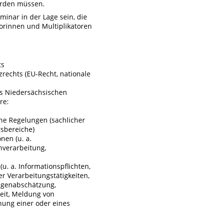
erden müssen.
inar in der Lage sein, die
torinnen und Multiplikatoren
ts
rechts (EU-Recht, nationale
s Niedersächsischen
re:
he Regelungen (sachlicher
sbereiche)
nen (u. a.
verarbeitung,
u. a. Informationspflichten,
er Verarbeitungstätigkeiten,
lgenabschätzung,
eit, Meldung von
ung einer oder eines