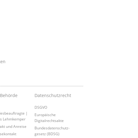
ken
 Behörde
Datenschutzrecht
DSGVO
esbeauftragte |
Europäische
is Lehmkemper
Digitalrechtsakte
akt und Anreise
Bundesdatenschutz-
sekontakt
gesetz (BDSG)