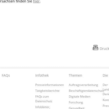
rsachsen finden Sie
hier
.
Druc
FAQs
Infothek
Themen
Die
Presseinformationen
Auftragsverarbeitung
Der
Land
Tätigkeitsberichte
Beschäftigtendatenschutz
Den
FAQs zum
Digitale Medien
Kont
Datenschutz
Forschung
Pres
Infoblätter,
Gesundheit