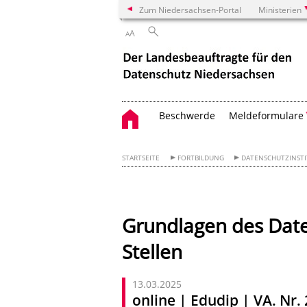
Zum Niedersachsen-Portal
Ministerien
A
A
Beschwerde
Meldeformulare
STARTSEITE
FORTBILDUNG
DATENSCHUTZINSTI
Grundlagen des Daten
Stellen
13.03.2025
online | Edudip | VA. Nr.