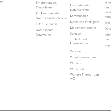
en
Empfehlungen,
Hinw
Internationaler
Checklisten
des 
Datenverkehr
elek
Publikationen der
Kommunales
Kom
Datenschutzkonferenz
Künstliche Intelligenz
Stel
EDSA-Leitlinien
Medienkompetenz
Date
Datenschutz-
Schulen
Netzwerke
Info
Technik und
nac
Organisation
Imp
Vereine
Videoüberwachung
Wahlen
Wirtschaft
Weitere Themen von
A-Z